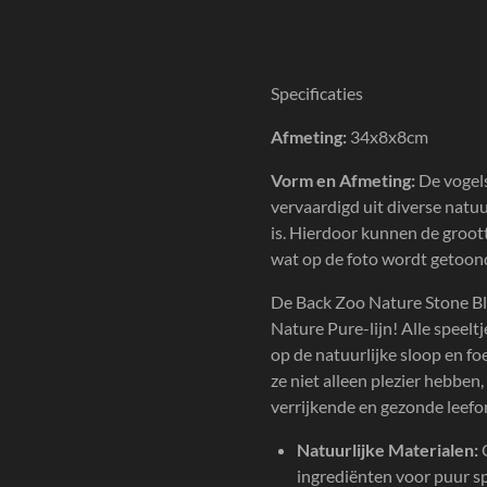
Specificaties
Afmeting:
34x8x8cm
Vorm en Afmeting:
De vogels
vervaardigd uit diverse natuu
is. Hierdoor kunnen de groott
wat op de foto wordt getoon
De Back Zoo Nature Stone Bl
Nature Pure-lijn! Alle speeltj
op de natuurlijke sloop en f
ze niet alleen plezier hebbe
verrijkende en gezonde leef
Natuurlijke Materialen:
ingrediënten voor puur sp