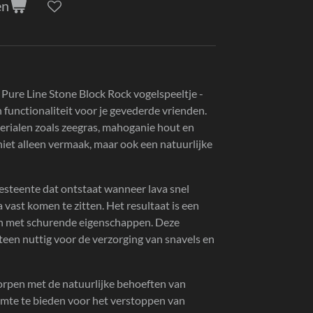
en
ure Line Stone Block Rock vogelspeeltje -
n functionaliteit voor je gevederde vrienden.
erialen zoals zeegras, mahoganie hout en
niet alleen vermaak, maar ook een natuurlijke
gesteente dat ontstaat wanneer lava snel
a vast komen te zitten. Het resultaat is een
en met schurende eigenschappen. Deze
en nuttig voor de verzorging van snavels en
orpen met de natuurlijke behoeften van
imte te bieden voor het verstoppen van