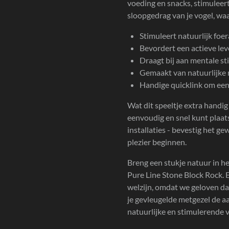
voeding en snacks, stimuleert
sloopgedrag van je vogel, waa
Stimuleert natuurlijk foe
Bevordert een actieve lev
Draagt bij aan mentale st
Gemaakt van natuurlijke 
Handige quicklink om ee
Wat dit speeltje extra handig
eenvoudig en snel kunt plaa
installaties - bevestig het ge
plezier beginnen.
Breng een stukje natuur in h
Pure Line Stone Block Rock.
welzijn, omdat we geloven dat
je gevleugelde metgezel de a
natuurlijke en stimulerende 