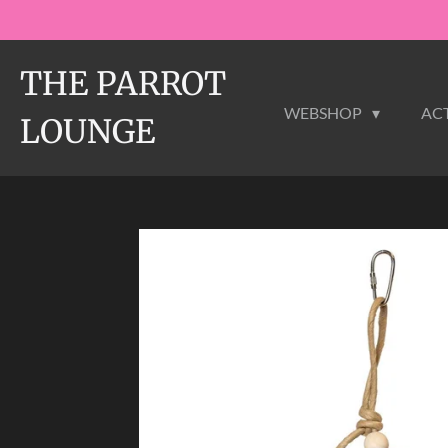
Ga
direct
naar
THE PARROT
de
WEBSHOP
ACT
hoofdinhoud
LOUNGE