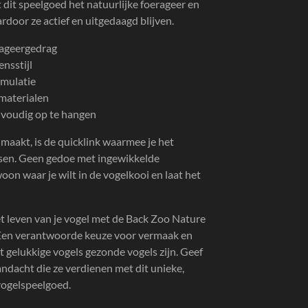
 dit speelgoed het natuurlijke foerageer en
rdoor ze actief en uitgedaagd blijven.
rageergedrag
ensstijl
imulatie
materialen
nvoudig op te hangen
 maakt, is de quicklink waarmee je het
tsen. Geen gedoe met ingewikkelde
woon waar je wilt in de vogelkooi en laat het
et leven van je vogel met de Back Zoo Nature
 Een verantwoorde keuze voor vermaak en
 gelukkige vogels gezonde vogels zijn. Geef
andacht die ze verdienen met dit unieke,
vogelspeelgoed.