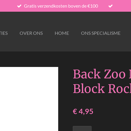
Gratis verzendkosten boven de €100
IES
OVER ONS
HOME
ONS SPECIALISME
Back Zoo 
Block Roc
€ 4,95