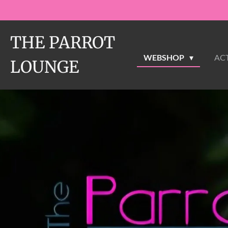
Ga
direct
naar
THE PARROT
de
WEBSHOP
ACT
hoofdinhoud
LOUNGE