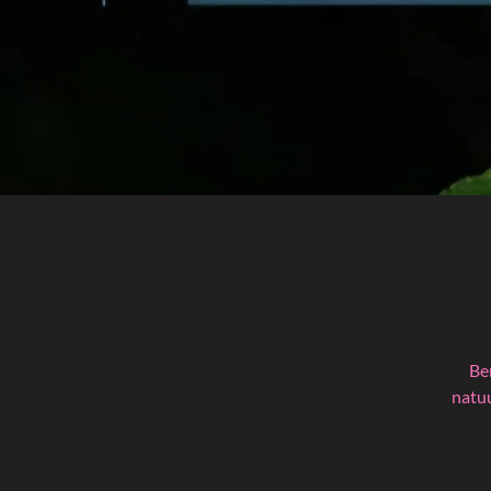
Ben
natuu