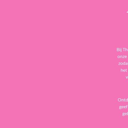
Bij T
onze 
zoda
het
v
Ontd
geef
ge