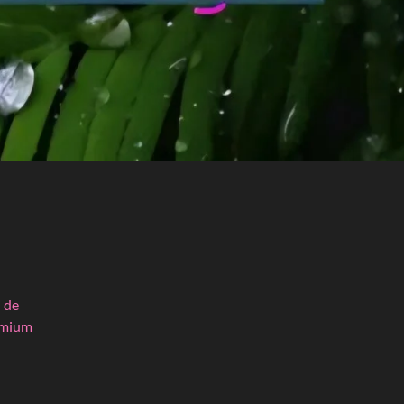
j de
remium