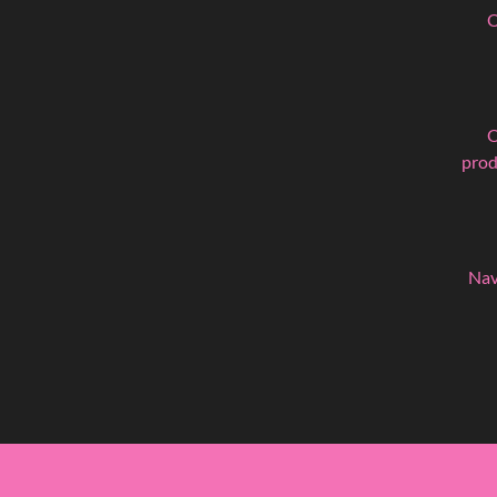
O
O
prod
Nav