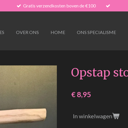
Gratis verzendkosten boven de €100
ES
OVER ONS
HOME
ONS SPECIALISME
Opstap st
€ 8,95
In winkelwagen