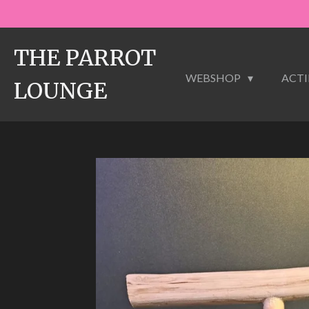
Ga
direct
naar
THE PARROT
de
WEBSHOP
ACTI
hoofdinhoud
LOUNGE