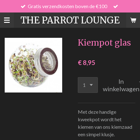
Gratis verzendkosten boven de €100
Ga
direct
THE PARROT LOUNGE
naar
de
hoofdinhoud
Kiempot glas
€ 8,95
In
winkelwagen
Met deze handige
kweekpot wordt het
kiemen van ons kiemzaad
een simpel klusje.