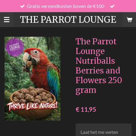
Gratis verzendkosten boven de €100
Ga
direct
THE PARROT LOUNGE
naar
de
hoofdinhoud
The Parrot
Lounge
Nutriballs
Berries and
Flowers 250
gram
€ 11,95
Laat het me weten