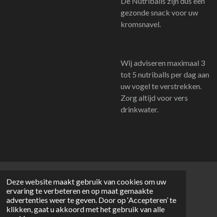
De Nutriballs zijn dus een
gezonde snack voor uw
kromsnavel.
Wij adviseren maximaal 3
tot 5 nutriballs per dag aan
uw vogel te verstrekken.
Zorg altijd voor vers
drinkwater.
Deze website maakt gebruik van cookies om uw
© 2026 The Parrot Lounge
ervaring te verbeteren en op maat gemaakte
Powered by
JouwWeb
advertenties weer te geven. Door op ‘Accepteren’ te
klikken, gaat u akkoord met het gebruik van alle