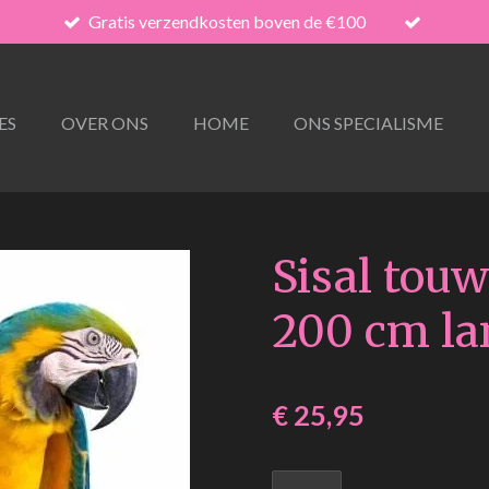
Gratis verzendkosten boven de €100
ES
OVER ONS
HOME
ONS SPECIALISME
Sisal tou
200 cm la
€ 25,95