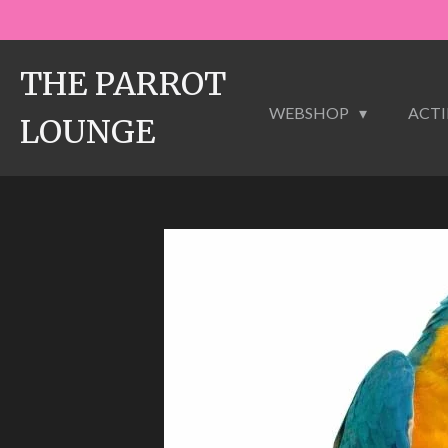
Ga
direct
naar
THE PARROT
de
WEBSHOP
ACTI
hoofdinhoud
LOUNGE