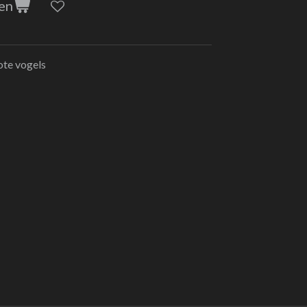
en
ote vogels