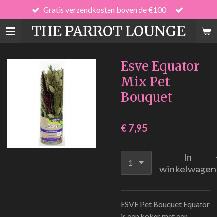
Gratis verzendkosten boven de €100
Ga
direct
THE PARROT LOUNGE
naar
de
hoofdinhoud
Esve Equator
Mix Pet
Bouquet
€ 7,95
In
winkelwagen
ESVE Pet Bouquet Equator
is een koker met een