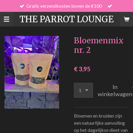
Gratis verzendkosten boven de €100
Ga
direct
THE PARROT LOUNGE
naar
de
hoofdinhoud
Bloemenmix
nr. 2
€ 3,95
In
winkelwagen
Bloemen en kruiden zijn
een natuurlijke aanvulling
op het dagelijkse dieet van