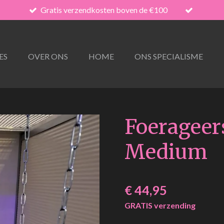
Gratis verzendkosten boven de €100
ES
OVER ONS
HOME
ONS SPECIALISME
Foerageer
Medium
€ 44,95
GRATIS verzending