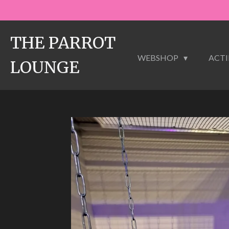
Ga
direct
naar
THE PARROT
de
WEBSHOP
ACTI
hoofdinhoud
LOUNGE