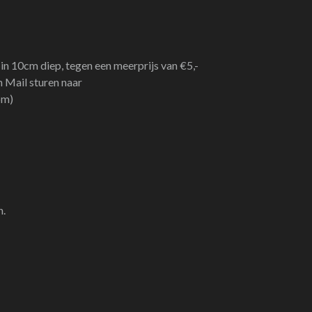
in 10cm diep, tegen een meerprijs van €5,-
n Mail sturen naar
om)
n.