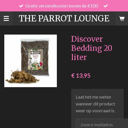
Gratis verzendkosten boven de €100
Ga
direct
THE PARROT LOUNGE
naar
de
hoofdinhoud
Discover
Bedding 20
liter
€ 13,95
Laat het me weten
wanneer dit product
weer op voorraad is.