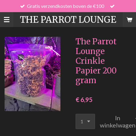
Gratis verzendkosten boven de €100
Ga
direct
THE PARROT LOUNGE
naar
de
hoofdinhoud
The Parrot
Lounge
Crinkle
Papier 200
gram
€ 6,95
In
winkelwagen