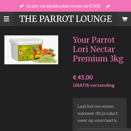
Gratis verzendkosten boven de €100
Ga
direct
THE PARROT LOUNGE
naar
de
hoofdinhoud
Your Parrot
Lori Nectar
Premium 3kg
€ 45,00
GRATIS verzending
Laat het me weten
wanneer dit product
weer op voorraad is.