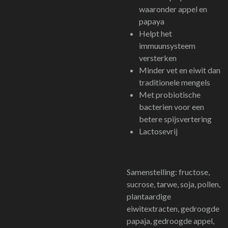
waaronder appel en
papaya
Helpt het
immuunsysteem
versterken
Minder vet en eiwit dan
traditionele mengels
Met probiotische
bacterien voor een
betere spijsvertering
Lactosevrij
Samenstelling: fructose,
sucrose, tarwe, soja, pollen,
plantaardige
eiwitextracten, gedroogde
papaja, gedroogde appel,