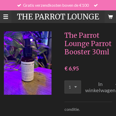
Gratis verzendkosten boven de €100
Ga
direct
THE PARROT LOUNGE
naar
de
hoofdinhoud
The Parrot
Lounge Parrot
Booster 30ml
€ 6,95
In
winkelwagen
conditie.