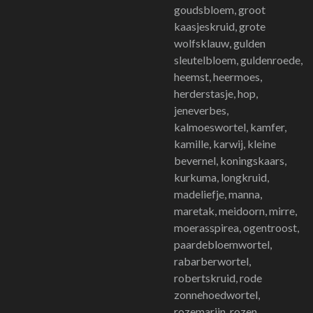
goudsbloem, groot
kaasjeskruid, grote
wolfsklauw, gulden
sleutelbloem, guldenroede,
heemst, heermoes,
herderstasje, hop,
jeneverbes,
kalmoeswortel, kamfer,
kamille, karwij, kleine
bevernel, koningskaars,
kurkuma, longkruid,
madeliefje, manna,
maretak, meidoorn, mirre,
moerasspirea, ogentroost,
paardebloemwortel,
rabarberwortel,
robertskruid, rode
zonnehoedwortel,
rozemarijn, rozen,