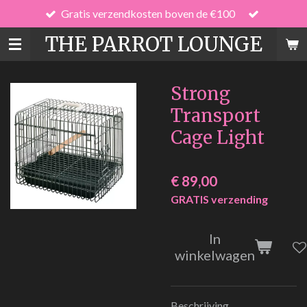
Gratis verzendkosten boven de €100
Ga
direct
THE PARROT LOUNGE
naar
de
hoofdinhoud
Strong
Transport
Cage Light
€ 89,00
GRATIS verzending
In
winkelwagen
Beschrijving