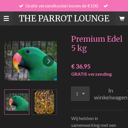
Gratis verzendkosten boven de €100
Ga
direct
THE PARROT LOUNGE
naar
de
hoofdinhoud
Premium Edel
5 kg
€ 36,95
GRATIS verzending
In
winkelwagen
Wij hebben in
samenwerking met een